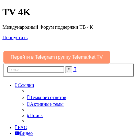
TV 4K
Международный Форум поддержки ТВ 4К
Пропустить
Перейти в Telegram группу Telemarket TV
Расширенный
Поиск
поиск
Ссылки
Темы без ответов
Активные темы
Поиск
FAQ
Видео