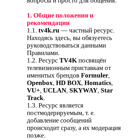
вопросы и просто для общения.
1. Общие положения и
рекомендации
1.1.
tv4k.ru
— частный ресурс.
Находясь здесь, вы обязуетесь
руководствоваться данными
Правилами.
1.2. Ресурс
TV4K
посвящён
телевизионным приставкам от
именитых брендов
Formuler
,
Openbox
,
HD BOX
,
Homatics
,
VU+
,
UCLAN
,
SKYWAY
,
Star
Track
.
1.3. Ресурс является
постмодерируемым, т. е.
добавление сообщений
происходит сразу, а их модерация
позже.