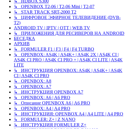
↳ HDBOX S300
↳ OPENBOX T2-06 | T2-06 Mini | T2-07
↳ STAR TRACK SRT-2000 T2
↳ ЦИФРОВОЕ ЭФИРНОЕ ТЕЛЕВИДЕНИЕ (DVB-
T2)
ANDROID TV | IPTV | OTT | WEB TV
↳ ПРИЛОЖЕНИЯ ДЛЯ РЕСИВЕРОВ НА ANDROID
БЕСЕДКА
АРХИВ
↳ FORMULER F1 | F3 | F4 | F4 TURBO
↳ OPENBOX: AS4K | AS4K+ | AS4K 2X | AS4K CI |
AS4K CI PRO | AS4K CI PRO + | AS4K CI LITE | AS4K
LITE
↳ ИНСТРУКЦИЯ OPENBOX: AS4K | AS4K+ | AS4K
CI | AS4K CI PRO
↳ OPENBOX: A8
↳ OPENBOX: A7
↳ ИНСТРУКЦИЯ OPENBOX A7
↳ OPENBOX: A6 | A6 PRO
↳ Описание OPENBOX A6 | A6 PRO
↳ OPENBOX: A4 | A4 PRO
↳ ИНСТРУКЦИЯ: OPENBOX A4 | A4 LITE | A4 PRO
↳ FORMULER: Z+ | Z NANO
↳ ИНСТРУКЦИЯ FORMULER Z+