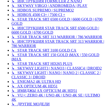
↳ ИНСТРУКЦИЯ FORMULER Z NANO
↳ SKYWAY VIRGO | ANDROMEDA | PLAY
↳ HDBOX SUPREMO | SUPREMO2
↳ HDBOX 4500 CI+ | 7500 CI +
↳ STAR TRACK SRT 6500 GOLD | 6600 GOLD | 6700
GOLD
↳ ИНСТРУКЦИЯ STAR TRACK SRT 6500 GOLD |
6600 GOLD | 6700 GOLD
↳ STAR TRACK SRT 313 WARRIOR | 786 WARRIOR
↳ ИНСТРУКЦИЯ STAR TRACK SRT 313 WARRIOR |
786 WARRIOR
↳ STAR TRACK SRT 3100 GOLD CA
↳ STAR TRACK SRT 150 GOLD iMAX | 550 GOLD
iMAX
↳ STAR TRACK SRT HD265 PLUS
↳ SKYWAY LIGHT3 | NANO3 | CLASSIC4 | DROID2
↳ SKYWAY LIGHT | NANO | NANO 2 | CLASSIC 2 |
CLASSIC 3 | DROID
↳ ENIGMA2 4K ULTRA HD
↳ AX OPTICUM 4K HD51
↳ ИМИДЖЫ AX OPTICUM 4K HD51
↳ VU+: ZERO 4K | UNO 4K | UNO 4K SE | ULTIMO
4K
↳ ДРУГИЕ МОДЕЛИ