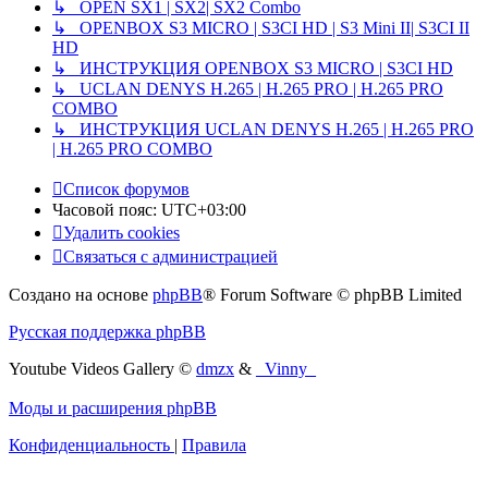
↳ OPEN SX1 | SX2| SX2 Combo
↳ OPENBOX S3 MICRO | S3CI HD | S3 Mini II| S3CI II
HD
↳ ИНСТРУКЦИЯ OPENBOX S3 MICRO | S3CI HD
↳ UCLAN DENYS H.265 | H.265 PRO | H.265 PRO
COMBO
↳ ИНСТРУКЦИЯ UCLAN DENYS H.265 | H.265 PRO
| H.265 PRO COMBO
Список форумов
Часовой пояс:
UTC+03:00
Удалить cookies
Связаться с администрацией
Создано на основе
phpBB
® Forum Software © phpBB Limited
Русская поддержка phpBB
Youtube Videos Gallery
©
dmzx
&
_Vinny_
Моды и расширения phpBB
Конфиденциальность
|
Правила