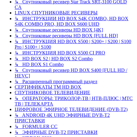
↳ Спутниковый ресивер Star Track SRT-3100 GOLD
CA
LINUX СПУТНИКОВЫЕ РЕСИВЕРЫ
↳ ИНСТРУКЦИИ HD BOX S4K COMBO, HD BOX
S4K COMBO PRO, HD BOX S600 UHD
↳ Спутниковые ресиверы HD BOX [4K]
↳ Спутниковые ресиверы HD BOX [FULL HD]
↳ ИНСТРУКЦИЯ HD BOX S500 | S200+ | S200 | S100
Pro | S100+ | S100
↳ ИНСТРУКЦИЯ HD BOX S500 CI PRO
↳ HD BOX S2 | HD BOX S2 Combo
↳ HD BOX S1 Combo
↳ Спутниковый ресивер HD BOX S400 [FULL HD /
HEVC]
↳ Расширенный программный раздел
СЕРТИФИКАТЫ TM HD BOX
СПУТНИКОВОЕ ТЕЛЕВИДЕНИЕ
↳ ОПЕРАТОРЫ: ТРИКОЛОР-ТВ | НТВ-ПЛЮС | МТС
ТВ | ТЕЛЕКАРТА
ЦИФРОВОЕ ЭФИРНОЕ ТЕЛЕВИДЕНИЕ (DVB-T2)
↳ ANDROID 4K UHD ЭФИРНЫЕ DVB-T2
ПРИСТАВКИ
↳ FORMULER CC
↳ ЭФИРНЫЕ DVB-T2 ПРИСТАВКИ