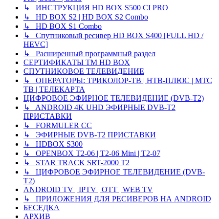
↳ ИНСТРУКЦИЯ HD BOX S500 CI PRO
↳ HD BOX S2 | HD BOX S2 Combo
↳ HD BOX S1 Combo
↳ Спутниковый ресивер HD BOX S400 [FULL HD /
HEVC]
↳ Расширенный программный раздел
СЕРТИФИКАТЫ TM HD BOX
СПУТНИКОВОЕ ТЕЛЕВИДЕНИЕ
↳ ОПЕРАТОРЫ: ТРИКОЛОР-ТВ | НТВ-ПЛЮС | МТС
ТВ | ТЕЛЕКАРТА
ЦИФРОВОЕ ЭФИРНОЕ ТЕЛЕВИДЕНИЕ (DVB-T2)
↳ ANDROID 4K UHD ЭФИРНЫЕ DVB-T2
ПРИСТАВКИ
↳ FORMULER CC
↳ ЭФИРНЫЕ DVB-T2 ПРИСТАВКИ
↳ HDBOX S300
↳ OPENBOX T2-06 | T2-06 Mini | T2-07
↳ STAR TRACK SRT-2000 T2
↳ ЦИФРОВОЕ ЭФИРНОЕ ТЕЛЕВИДЕНИЕ (DVB-
T2)
ANDROID TV | IPTV | OTT | WEB TV
↳ ПРИЛОЖЕНИЯ ДЛЯ РЕСИВЕРОВ НА ANDROID
БЕСЕДКА
АРХИВ