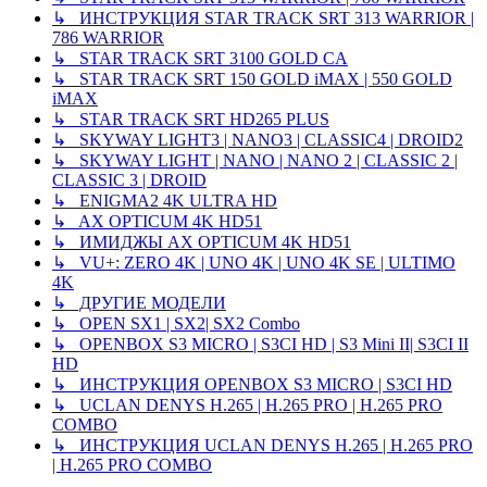
↳ ИНСТРУКЦИЯ STAR TRACK SRT 313 WARRIOR |
786 WARRIOR
↳ STAR TRACK SRT 3100 GOLD CA
↳ STAR TRACK SRT 150 GOLD iMAX | 550 GOLD
iMAX
↳ STAR TRACK SRT HD265 PLUS
↳ SKYWAY LIGHT3 | NANO3 | CLASSIC4 | DROID2
↳ SKYWAY LIGHT | NANO | NANO 2 | CLASSIC 2 |
CLASSIC 3 | DROID
↳ ENIGMA2 4K ULTRA HD
↳ AX OPTICUM 4K HD51
↳ ИМИДЖЫ AX OPTICUM 4K HD51
↳ VU+: ZERO 4K | UNO 4K | UNO 4K SE | ULTIMO
4K
↳ ДРУГИЕ МОДЕЛИ
↳ OPEN SX1 | SX2| SX2 Combo
↳ OPENBOX S3 MICRO | S3CI HD | S3 Mini II| S3CI II
HD
↳ ИНСТРУКЦИЯ OPENBOX S3 MICRO | S3CI HD
↳ UCLAN DENYS H.265 | H.265 PRO | H.265 PRO
COMBO
↳ ИНСТРУКЦИЯ UCLAN DENYS H.265 | H.265 PRO
| H.265 PRO COMBO