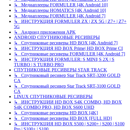
↳ Медиаплееры FORMULER [4K Android 10]
↳ Медиаплееры HOMATICS [4K Android 10]
↳ Медиаплееры FORMULER [4K Android 7]
↳ ИНСТРУКЦИЯ FORMULER ZX | ZX 5G | Z7+ | Z7+
5G
↳ Андроид приложения APK
ANDROID СПУТНИКОВЫЕ РЕСИВЕРЫ
↳ Спутниковые ресиверы HD BOX [4K Android 7]
↳ ИНСТРУКЦИЯ HD BOX Prime| HD BOX Prime CI
↳ Спутниковые ресиверы FORMULER [4K Android 7]
↳ ИНСТРУКЦИЯ FORMULER: S MINI| S 2X | S
TURBO | S TURBO PRO
СПУТНИКОВЫЕ РЕСИВЕРЫ STAR TRACK
↳ Спутниковый ресивер Star Track SRT-3200 GOLD
CA
↳ Спутниковый ресивер Star Track SRT-3100 GOLD
CA
LINUX СПУТНИКОВЫЕ РЕСИВЕРЫ
↳ ИНСТРУКЦИИ HD BOX S4K COMBO, HD BOX
S4K COMBO PRO, HD BOX S600 UHD
↳ Спутниковые ресиверы HD BOX [4K]
↳ Спутниковые ресиверы HD BOX [FULL HD]
↳ ИНСТРУКЦИЯ HD BOX S500 | S200+ | S200 | S100
Pro | S100+ | S100