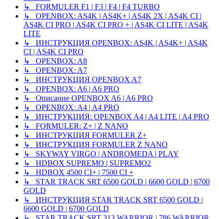
↳ FORMULER F1 | F3 | F4 | F4 TURBO
↳ OPENBOX: AS4K | AS4K+ | AS4K 2X | AS4K CI |
AS4K CI PRO | AS4K CI PRO + | AS4K CI LITE | AS4K
LITE
↳ ИНСТРУКЦИЯ OPENBOX: AS4K | AS4K+ | AS4K
CI | AS4K CI PRO
↳ OPENBOX: A8
↳ OPENBOX: A7
↳ ИНСТРУКЦИЯ OPENBOX A7
↳ OPENBOX: A6 | A6 PRO
↳ Описание OPENBOX A6 | A6 PRO
↳ OPENBOX: A4 | A4 PRO
↳ ИНСТРУКЦИЯ: OPENBOX A4 | A4 LITE | A4 PRO
↳ FORMULER: Z+ | Z NANO
↳ ИНСТРУКЦИЯ FORMULER Z+
↳ ИНСТРУКЦИЯ FORMULER Z NANO
↳ SKYWAY VIRGO | ANDROMEDA | PLAY
↳ HDBOX SUPREMO | SUPREMO2
↳ HDBOX 4500 CI+ | 7500 CI +
↳ STAR TRACK SRT 6500 GOLD | 6600 GOLD | 6700
GOLD
↳ ИНСТРУКЦИЯ STAR TRACK SRT 6500 GOLD |
6600 GOLD | 6700 GOLD
↳ STAR TRACK SRT 313 WARRIOR | 786 WARRIOR