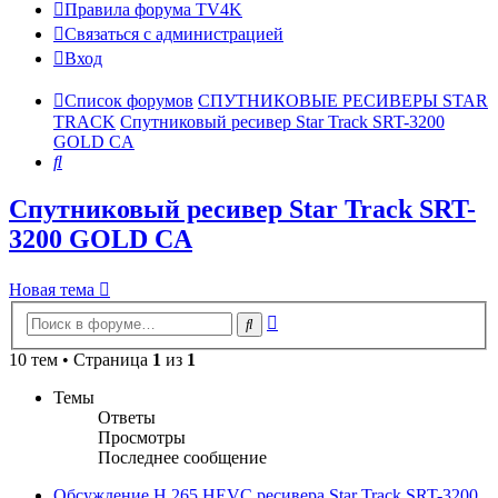
Правила форума TV4K
Связаться с администрацией
Вход
Список форумов
СПУТНИКОВЫЕ РЕСИВЕРЫ STAR
TRACK
Спутниковый ресивер Star Track SRT-3200
GOLD CA
Поиск
Спутниковый ресивер Star Track SRT-
3200 GOLD CA
Новая тема
Расширенный
Поиск
поиск
10 тем • Страница
1
из
1
Темы
Ответы
Просмотры
Последнее сообщение
Обсуждение H.265 HEVC ресивера Star Track SRT-3200