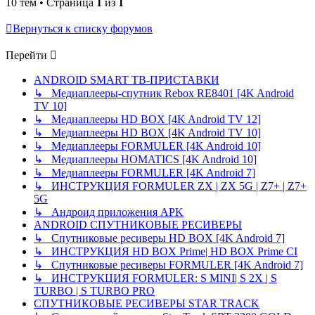
10 тем • Страница
1
из
1
Вернуться к списку форумов
Перейти
ANDROID SMART ТВ-ПРИСТАВКИ
↳ Медиаплееры-спутник Rebox RE8401 [4K Android
TV 10]
↳ Медиаплееры HD BOX [4K Android TV 12]
↳ Медиаплееры HD BOX [4K Android TV 10]
↳ Медиаплееры FORMULER [4K Android 10]
↳ Медиаплееры HOMATICS [4K Android 10]
↳ Медиаплееры FORMULER [4K Android 7]
↳ ИНСТРУКЦИЯ FORMULER ZX | ZX 5G | Z7+ | Z7+
5G
↳ Андроид приложения APK
ANDROID СПУТНИКОВЫЕ РЕСИВЕРЫ
↳ Спутниковые ресиверы HD BOX [4K Android 7]
↳ ИНСТРУКЦИЯ HD BOX Prime| HD BOX Prime CI
↳ Спутниковые ресиверы FORMULER [4K Android 7]
↳ ИНСТРУКЦИЯ FORMULER: S MINI| S 2X | S
TURBO | S TURBO PRO
СПУТНИКОВЫЕ РЕСИВЕРЫ STAR TRACK