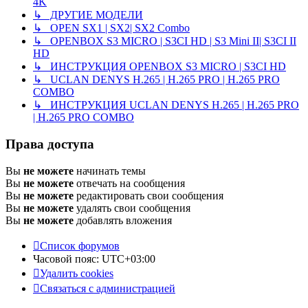
4K
↳ ДРУГИЕ МОДЕЛИ
↳ OPEN SX1 | SX2| SX2 Combo
↳ OPENBOX S3 MICRO | S3CI HD | S3 Mini II| S3CI II
HD
↳ ИНСТРУКЦИЯ OPENBOX S3 MICRO | S3CI HD
↳ UCLAN DENYS H.265 | H.265 PRO | H.265 PRO
COMBO
↳ ИНСТРУКЦИЯ UCLAN DENYS H.265 | H.265 PRO
| H.265 PRO COMBO
Права доступа
Вы
не можете
начинать темы
Вы
не можете
отвечать на сообщения
Вы
не можете
редактировать свои сообщения
Вы
не можете
удалять свои сообщения
Вы
не можете
добавлять вложения
Список форумов
Часовой пояс:
UTC+03:00
Удалить cookies
Связаться с администрацией