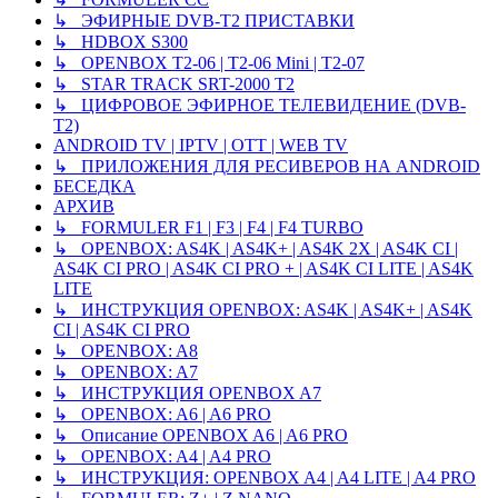
↳ ЭФИРНЫЕ DVB-T2 ПРИСТАВКИ
↳ HDBOX S300
↳ OPENBOX T2-06 | T2-06 Mini | T2-07
↳ STAR TRACK SRT-2000 T2
↳ ЦИФРОВОЕ ЭФИРНОЕ ТЕЛЕВИДЕНИЕ (DVB-
T2)
ANDROID TV | IPTV | OTT | WEB TV
↳ ПРИЛОЖЕНИЯ ДЛЯ РЕСИВЕРОВ НА ANDROID
БЕСЕДКА
АРХИВ
↳ FORMULER F1 | F3 | F4 | F4 TURBO
↳ OPENBOX: AS4K | AS4K+ | AS4K 2X | AS4K CI |
AS4K CI PRO | AS4K CI PRO + | AS4K CI LITE | AS4K
LITE
↳ ИНСТРУКЦИЯ OPENBOX: AS4K | AS4K+ | AS4K
CI | AS4K CI PRO
↳ OPENBOX: A8
↳ OPENBOX: A7
↳ ИНСТРУКЦИЯ OPENBOX A7
↳ OPENBOX: A6 | A6 PRO
↳ Описание OPENBOX A6 | A6 PRO
↳ OPENBOX: A4 | A4 PRO
↳ ИНСТРУКЦИЯ: OPENBOX A4 | A4 LITE | A4 PRO