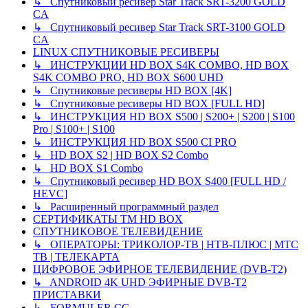
↳ Спутниковый ресивер Star Track SRT-3200 GOLD
CA
↳ Спутниковый ресивер Star Track SRT-3100 GOLD
CA
LINUX СПУТНИКОВЫЕ РЕСИВЕРЫ
↳ ИНСТРУКЦИИ HD BOX S4K COMBO, HD BOX
S4K COMBO PRO, HD BOX S600 UHD
↳ Спутниковые ресиверы HD BOX [4K]
↳ Спутниковые ресиверы HD BOX [FULL HD]
↳ ИНСТРУКЦИЯ HD BOX S500 | S200+ | S200 | S100
Pro | S100+ | S100
↳ ИНСТРУКЦИЯ HD BOX S500 CI PRO
↳ HD BOX S2 | HD BOX S2 Combo
↳ HD BOX S1 Combo
↳ Спутниковый ресивер HD BOX S400 [FULL HD /
HEVC]
↳ Расширенный программный раздел
СЕРТИФИКАТЫ TM HD BOX
СПУТНИКОВОЕ ТЕЛЕВИДЕНИЕ
↳ ОПЕРАТОРЫ: ТРИКОЛОР-ТВ | НТВ-ПЛЮС | МТС
ТВ | ТЕЛЕКАРТА
ЦИФРОВОЕ ЭФИРНОЕ ТЕЛЕВИДЕНИЕ (DVB-T2)
↳ ANDROID 4K UHD ЭФИРНЫЕ DVB-T2
ПРИСТАВКИ
↳ FORMULER CC