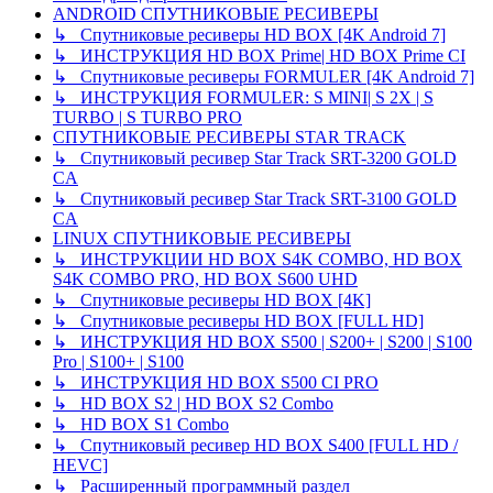
ANDROID СПУТНИКОВЫЕ РЕСИВЕРЫ
↳ Спутниковые ресиверы HD BOX [4K Android 7]
↳ ИНСТРУКЦИЯ HD BOX Prime| HD BOX Prime CI
↳ Спутниковые ресиверы FORMULER [4K Android 7]
↳ ИНСТРУКЦИЯ FORMULER: S MINI| S 2X | S
TURBO | S TURBO PRO
СПУТНИКОВЫЕ РЕСИВЕРЫ STAR TRACK
↳ Спутниковый ресивер Star Track SRT-3200 GOLD
CA
↳ Спутниковый ресивер Star Track SRT-3100 GOLD
CA
LINUX СПУТНИКОВЫЕ РЕСИВЕРЫ
↳ ИНСТРУКЦИИ HD BOX S4K COMBO, HD BOX
S4K COMBO PRO, HD BOX S600 UHD
↳ Спутниковые ресиверы HD BOX [4K]
↳ Спутниковые ресиверы HD BOX [FULL HD]
↳ ИНСТРУКЦИЯ HD BOX S500 | S200+ | S200 | S100
Pro | S100+ | S100
↳ ИНСТРУКЦИЯ HD BOX S500 CI PRO
↳ HD BOX S2 | HD BOX S2 Combo
↳ HD BOX S1 Combo
↳ Спутниковый ресивер HD BOX S400 [FULL HD /
HEVC]
↳ Расширенный программный раздел