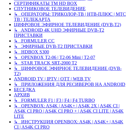
СЕРТИФИКАТЫ TM HD BOX
СПУТНИКОВОЕ ТЕЛЕВИДЕНИЕ
↳ ОПЕРАТОРЫ: ТРИКОЛОР-ТВ | НТВ-ПЛЮС | МТС
ТВ | ТЕЛЕКАРТА
ЦИФРОВОЕ ЭФИРНОЕ ТЕЛЕВИДЕНИЕ (DVB-T2)
↳ ANDROID 4K UHD ЭФИРНЫЕ DVB-T2
ПРИСТАВКИ
↳ FORMULER CC
↳ ЭФИРНЫЕ DVB-T2 ПРИСТАВКИ
↳ HDBOX S300
↳ OPENBOX T2-06 | T2-06 Mini | T2-07
↳ STAR TRACK SRT-2000 T2
↳ ЦИФРОВОЕ ЭФИРНОЕ ТЕЛЕВИДЕНИЕ (DVB-
T2)
ANDROID TV | IPTV | OTT | WEB TV
↳ ПРИЛОЖЕНИЯ ДЛЯ РЕСИВЕРОВ НА ANDROID
БЕСЕДКА
АРХИВ
↳ FORMULER F1 | F3 | F4 | F4 TURBO
↳ OPENBOX: AS4K | AS4K+ | AS4K 2X | AS4K CI |
AS4K CI PRO | AS4K CI PRO + | AS4K CI LITE | AS4K
LITE
↳ ИНСТРУКЦИЯ OPENBOX: AS4K | AS4K+ | AS4K
CI | AS4K CI PRO