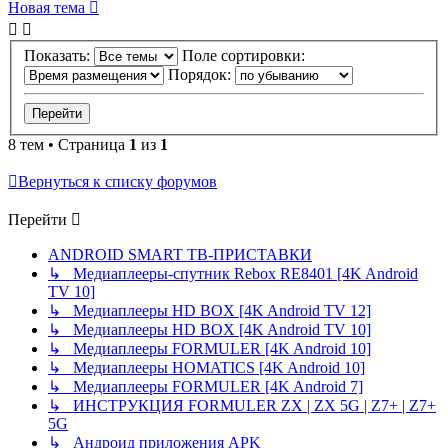
Новая тема
Показать:
Поле сортировки:
Порядок:
8 тем • Страница
1
из
1
Вернуться к списку форумов
Перейти
ANDROID SMART ТВ-ПРИСТАВКИ
↳ Медиаплееры-спутник Rebox RE8401 [4K Android
TV 10]
↳ Медиаплееры HD BOX [4K Android TV 12]
↳ Медиаплееры HD BOX [4K Android TV 10]
↳ Медиаплееры FORMULER [4K Android 10]
↳ Медиаплееры HOMATICS [4K Android 10]
↳ Медиаплееры FORMULER [4K Android 7]
↳ ИНСТРУКЦИЯ FORMULER ZX | ZX 5G | Z7+ | Z7+
5G
↳ Андроид приложения APK