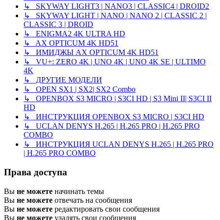
↳ SKYWAY LIGHT3 | NANO3 | CLASSIC4 | DROID2
↳ SKYWAY LIGHT | NANO | NANO 2 | CLASSIC 2 |
CLASSIC 3 | DROID
↳ ENIGMA2 4K ULTRA HD
↳ AX OPTICUM 4K HD51
↳ ИМИДЖЫ AX OPTICUM 4K HD51
↳ VU+: ZERO 4K | UNO 4K | UNO 4K SE | ULTIMO
4K
↳ ДРУГИЕ МОДЕЛИ
↳ OPEN SX1 | SX2| SX2 Combo
↳ OPENBOX S3 MICRO | S3CI HD | S3 Mini II| S3CI II
HD
↳ ИНСТРУКЦИЯ OPENBOX S3 MICRO | S3CI HD
↳ UCLAN DENYS H.265 | H.265 PRO | H.265 PRO
COMBO
↳ ИНСТРУКЦИЯ UCLAN DENYS H.265 | H.265 PRO
| H.265 PRO COMBO
Права доступа
Вы
не можете
начинать темы
Вы
не можете
отвечать на сообщения
Вы
не можете
редактировать свои сообщения
Вы
не можете
удалять свои сообщения