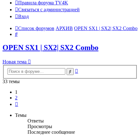
Правила форума TV4K
Связаться с администрацией
Вход
Список форумов
АРХИВ
OPEN SX1 | SX2| SX2 Combo
Поиск
OPEN SX1 | SX2| SX2 Combo
Новая тема
Расширенный
Поиск
поиск
33 темы
1
2
След.
Темы
Ответы
Просмотры
Последнее сообщение