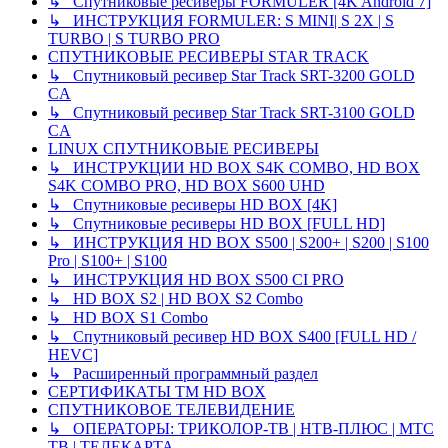
↳ Спутниковые ресиверы FORMULER [4K Android 7]
↳ ИНСТРУКЦИЯ FORMULER: S MINI| S 2X | S
TURBO | S TURBO PRO
СПУТНИКОВЫЕ РЕСИВЕРЫ STAR TRACK
↳ Спутниковый ресивер Star Track SRT-3200 GOLD
CA
↳ Спутниковый ресивер Star Track SRT-3100 GOLD
CA
LINUX СПУТНИКОВЫЕ РЕСИВЕРЫ
↳ ИНСТРУКЦИИ HD BOX S4K COMBO, HD BOX
S4K COMBO PRO, HD BOX S600 UHD
↳ Спутниковые ресиверы HD BOX [4K]
↳ Спутниковые ресиверы HD BOX [FULL HD]
↳ ИНСТРУКЦИЯ HD BOX S500 | S200+ | S200 | S100
Pro | S100+ | S100
↳ ИНСТРУКЦИЯ HD BOX S500 CI PRO
↳ HD BOX S2 | HD BOX S2 Combo
↳ HD BOX S1 Combo
↳ Спутниковый ресивер HD BOX S400 [FULL HD /
HEVC]
↳ Расширенный программный раздел
СЕРТИФИКАТЫ TM HD BOX
СПУТНИКОВОЕ ТЕЛЕВИДЕНИЕ
↳ ОПЕРАТОРЫ: ТРИКОЛОР-ТВ | НТВ-ПЛЮС | МТС
ТВ | ТЕЛЕКАРТА