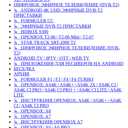
ЦИФРОВОЕ ЭФИРНОЕ ТЕЛЕВИДЕНИЕ (DVB-T2)
↳ ANDROID 4K UHD ЭФИРНЫЕ DVB-T2
ПРИСТАВКИ
↳ FORMULER CC
↳ ЭФИРНЫЕ DVB-T2 ПРИСТАВКИ
↳ HDBOX S300
↳ OPENBOX T2-06 | T2-06 Mini | T2-07
↳ STAR TRACK SRT-2000 T2
↳ ЦИФРОВОЕ ЭФИРНОЕ ТЕЛЕВИДЕНИЕ (DVB-
T2)
ANDROID TV | IPTV | OTT | WEB TV
↳ ПРИЛОЖЕНИЯ ДЛЯ РЕСИВЕРОВ НА ANDROID
БЕСЕДКА
АРХИВ
↳ FORMULER F1 | F3 | F4 | F4 TURBO
↳ OPENBOX: AS4K | AS4K+ | AS4K 2X | AS4K CI |
AS4K CI PRO | AS4K CI PRO + | AS4K CI LITE | AS4K
LITE
↳ ИНСТРУКЦИЯ OPENBOX: AS4K | AS4K+ | AS4K
CI | AS4K CI PRO
↳ OPENBOX: A8
↳ OPENBOX: A7
↳ ИНСТРУКЦИЯ OPENBOX A7
↳ OPENBOX: A6 | A6 PRO