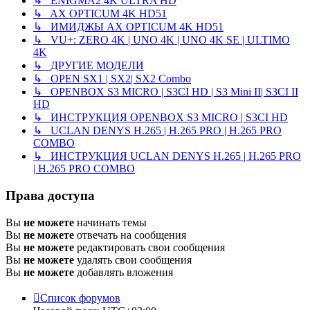
↳ ENIGMA2 4K ULTRA HD
↳ AX OPTICUM 4K HD51
↳ ИМИДЖЫ AX OPTICUM 4K HD51
↳ VU+: ZERO 4K | UNO 4K | UNO 4K SE | ULTIMO
4K
↳ ДРУГИЕ МОДЕЛИ
↳ OPEN SX1 | SX2| SX2 Combo
↳ OPENBOX S3 MICRO | S3CI HD | S3 Mini II| S3CI II
HD
↳ ИНСТРУКЦИЯ OPENBOX S3 MICRO | S3CI HD
↳ UCLAN DENYS H.265 | H.265 PRO | H.265 PRO
COMBO
↳ ИНСТРУКЦИЯ UCLAN DENYS H.265 | H.265 PRO
| H.265 PRO COMBO
Права доступа
Вы
не можете
начинать темы
Вы
не можете
отвечать на сообщения
Вы
не можете
редактировать свои сообщения
Вы
не можете
удалять свои сообщения
Вы
не можете
добавлять вложения
Список форумов