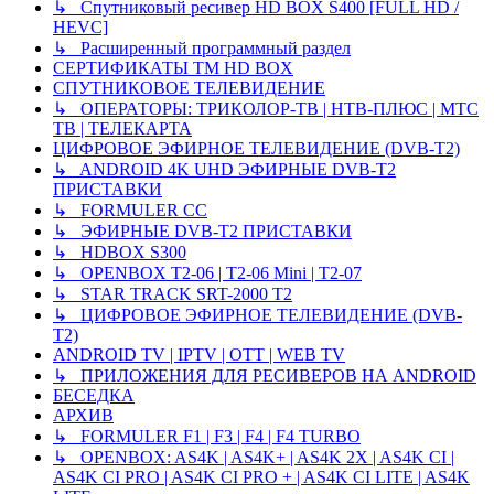
↳ Спутниковый ресивер HD BOX S400 [FULL HD /
HEVC]
↳ Расширенный программный раздел
СЕРТИФИКАТЫ TM HD BOX
СПУТНИКОВОЕ ТЕЛЕВИДЕНИЕ
↳ ОПЕРАТОРЫ: ТРИКОЛОР-ТВ | НТВ-ПЛЮС | МТС
ТВ | ТЕЛЕКАРТА
ЦИФРОВОЕ ЭФИРНОЕ ТЕЛЕВИДЕНИЕ (DVB-T2)
↳ ANDROID 4K UHD ЭФИРНЫЕ DVB-T2
ПРИСТАВКИ
↳ FORMULER CC
↳ ЭФИРНЫЕ DVB-T2 ПРИСТАВКИ
↳ HDBOX S300
↳ OPENBOX T2-06 | T2-06 Mini | T2-07
↳ STAR TRACK SRT-2000 T2
↳ ЦИФРОВОЕ ЭФИРНОЕ ТЕЛЕВИДЕНИЕ (DVB-
T2)
ANDROID TV | IPTV | OTT | WEB TV
↳ ПРИЛОЖЕНИЯ ДЛЯ РЕСИВЕРОВ НА ANDROID
БЕСЕДКА
АРХИВ
↳ FORMULER F1 | F3 | F4 | F4 TURBO
↳ OPENBOX: AS4K | AS4K+ | AS4K 2X | AS4K CI |
AS4K CI PRO | AS4K CI PRO + | AS4K CI LITE | AS4K