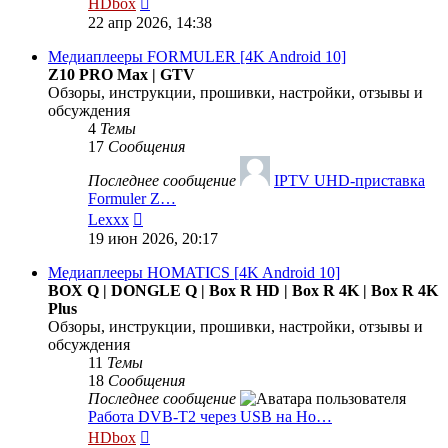
HDbox
к
22 апр 2026, 14:38
последнему
сообщению
Медиаплееры FORMULER [4K Android 10]
Z10 PRO Max | GTV
Обзоры, инструкции, прошивки, настройки, отзывы и
обсуждения
4
Темы
17
Сообщения
Последнее сообщение
IPTV UHD-приставка
Formuler Z…
Перейти
Lexxx
к
19 июн 2026, 20:17
последнему
сообщению
Медиаплееры HOMATICS [4K Android 10]
BOX Q | DONGLE Q | Box R HD | Box R 4K | Box R 4K
Plus
Обзоры, инструкции, прошивки, настройки, отзывы и
обсуждения
11
Темы
18
Сообщения
Последнее сообщение
Работа DVB-T2 через USB на Ho…
Перейти
HDbox