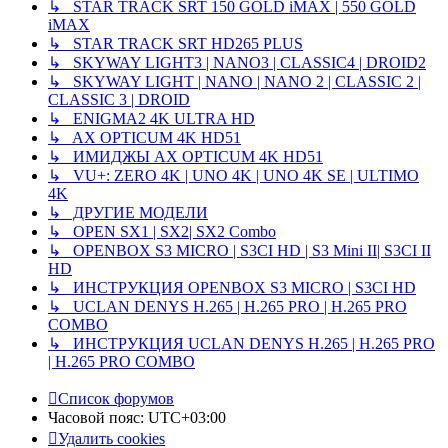
↳ STAR TRACK SRT 150 GOLD iMAX | 550 GOLD
iMAX
↳ STAR TRACK SRT HD265 PLUS
↳ SKYWAY LIGHT3 | NANO3 | CLASSIC4 | DROID2
↳ SKYWAY LIGHT | NANO | NANO 2 | CLASSIC 2 |
CLASSIC 3 | DROID
↳ ENIGMA2 4K ULTRA HD
↳ AX OPTICUM 4K HD51
↳ ИМИДЖЫ AX OPTICUM 4K HD51
↳ VU+: ZERO 4K | UNO 4K | UNO 4K SE | ULTIMO
4K
↳ ДРУГИЕ МОДЕЛИ
↳ OPEN SX1 | SX2| SX2 Combo
↳ OPENBOX S3 MICRO | S3CI HD | S3 Mini II| S3CI II
HD
↳ ИНСТРУКЦИЯ OPENBOX S3 MICRO | S3CI HD
↳ UCLAN DENYS H.265 | H.265 PRO | H.265 PRO
COMBO
↳ ИНСТРУКЦИЯ UCLAN DENYS H.265 | H.265 PRO
| H.265 PRO COMBO
Список форумов
Часовой пояс:
UTC+03:00
Удалить cookies