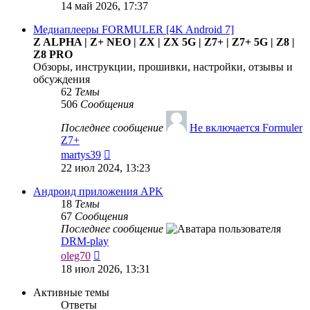
к
14 май 2026, 17:37
последнему
сообщению
Медиаплееры FORMULER [4K Android 7]
Z ALPHA | Z+ NEO | ZX | ZX 5G | Z7+ | Z7+ 5G | Z8 |
Z8 PRO
Обзоры, инструкции, прошивки, настройки, отзывы и
обсуждения
62
Темы
506
Сообщения
Последнее сообщение
Не включается Formuler
Z7+
Перейти
martys39
к
22 июл 2024, 13:23
последнему
сообщению
Андроид приложения APK
18
Темы
67
Сообщения
Последнее сообщение
DRM-play
Перейти
oleg70
к
18 июл 2026, 13:31
последнему
сообщению
Активные темы
Ответы