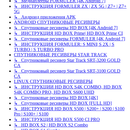
↳ Медиаплееры FORMULER [4K Android 7]
↳ ИНСТРУКЦИЯ FORMULER ZX | ZX 5G | Z7+ | Z7+
5G
↳ Андроид приложения APK
ANDROID СПУТНИКОВЫЕ РЕСИВЕРЫ
↳ Спутниковые ресиверы HD BOX [4K Android 7]
↳ ИНСТРУКЦИЯ HD BOX Prime| HD BOX Prime CI
↳ Спутниковые ресиверы FORMULER [4K Android 7]
↳ ИНСТРУКЦИЯ FORMULER: S MINI| S 2X | S
TURBO | S TURBO PRO
СПУТНИКОВЫЕ РЕСИВЕРЫ STAR TRACK
↳ Спутниковый ресивер Star Track SRT-3200 GOLD
CA
↳ Спутниковый ресивер Star Track SRT-3100 GOLD
CA
LINUX СПУТНИКОВЫЕ РЕСИВЕРЫ
↳ ИНСТРУКЦИИ HD BOX S4K COMBO, HD BOX
S4K COMBO PRO, HD BOX S600 UHD
↳ Спутниковые ресиверы HD BOX [4K]
↳ Спутниковые ресиверы HD BOX [FULL HD]
↳ ИНСТРУКЦИЯ HD BOX S500 | S200+ | S200 | S100
Pro | S100+ | S100
↳ ИНСТРУКЦИЯ HD BOX S500 CI PRO
↳ HD BOX S2 | HD BOX S2 Combo