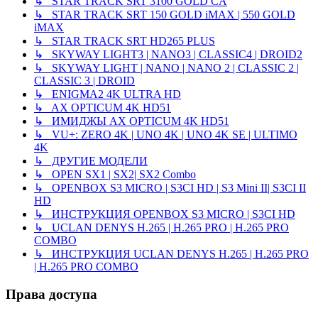
↳ STAR TRACK SRT 3100 GOLD CA
↳ STAR TRACK SRT 150 GOLD iMAX | 550 GOLD
iMAX
↳ STAR TRACK SRT HD265 PLUS
↳ SKYWAY LIGHT3 | NANO3 | CLASSIC4 | DROID2
↳ SKYWAY LIGHT | NANO | NANO 2 | CLASSIC 2 |
CLASSIC 3 | DROID
↳ ENIGMA2 4K ULTRA HD
↳ AX OPTICUM 4K HD51
↳ ИМИДЖЫ AX OPTICUM 4K HD51
↳ VU+: ZERO 4K | UNO 4K | UNO 4K SE | ULTIMO
4K
↳ ДРУГИЕ МОДЕЛИ
↳ OPEN SX1 | SX2| SX2 Combo
↳ OPENBOX S3 MICRO | S3CI HD | S3 Mini II| S3CI II
HD
↳ ИНСТРУКЦИЯ OPENBOX S3 MICRO | S3CI HD
↳ UCLAN DENYS H.265 | H.265 PRO | H.265 PRO
COMBO
↳ ИНСТРУКЦИЯ UCLAN DENYS H.265 | H.265 PRO
| H.265 PRO COMBO
Права доступа