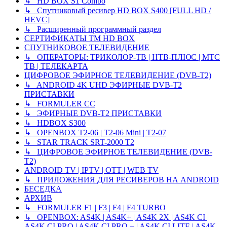
↳ HD BOX S1 Combo
↳ Спутниковый ресивер HD BOX S400 [FULL HD /
HEVC]
↳ Расширенный программный раздел
СЕРТИФИКАТЫ TM HD BOX
СПУТНИКОВОЕ ТЕЛЕВИДЕНИЕ
↳ ОПЕРАТОРЫ: ТРИКОЛОР-ТВ | НТВ-ПЛЮС | МТС
ТВ | ТЕЛЕКАРТА
ЦИФРОВОЕ ЭФИРНОЕ ТЕЛЕВИДЕНИЕ (DVB-T2)
↳ ANDROID 4K UHD ЭФИРНЫЕ DVB-T2
ПРИСТАВКИ
↳ FORMULER CC
↳ ЭФИРНЫЕ DVB-T2 ПРИСТАВКИ
↳ HDBOX S300
↳ OPENBOX T2-06 | T2-06 Mini | T2-07
↳ STAR TRACK SRT-2000 T2
↳ ЦИФРОВОЕ ЭФИРНОЕ ТЕЛЕВИДЕНИЕ (DVB-
T2)
ANDROID TV | IPTV | OTT | WEB TV
↳ ПРИЛОЖЕНИЯ ДЛЯ РЕСИВЕРОВ НА ANDROID
БЕСЕДКА
АРХИВ
↳ FORMULER F1 | F3 | F4 | F4 TURBO
↳ OPENBOX: AS4K | AS4K+ | AS4K 2X | AS4K CI |
AS4K CI PRO | AS4K CI PRO + | AS4K CI LITE | AS4K