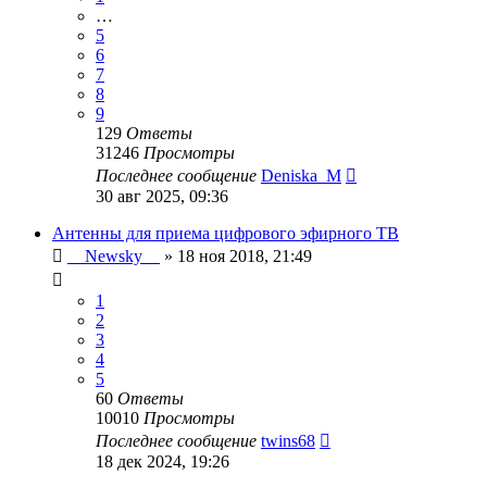
…
5
6
7
8
9
129
Ответы
31246
Просмотры
Последнее сообщение
Deniska_M
30 авг 2025, 09:36
Антенны для приема цифрового эфирного ТВ
__Newsky__
»
18 ноя 2018, 21:49
1
2
3
4
5
60
Ответы
10010
Просмотры
Последнее сообщение
twins68
18 дек 2024, 19:26