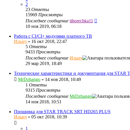
2
23
Ответы
15969
Просмотры
Последнее сообщение
tihorechka11
10 ноя 2019, 06:18
Работа с CI/CI+ модулями платного ТВ
Ильич
»
16 окт 2018, 22:47
5
Ответы
9433
Просмотры
Последнее сообщение
Ильич
29 мар 2019, 18:49
Технические характеристики и документация для STA
MrDzhango
»
14 ноя 2018, 10:49
1
Ответы
9315
Просмотры
Последнее сообщение
MrDzhango
14 ноя 2018, 10:51
Прошивка для STAR TRACK SRT HD265 PLUS
Ильич
»
05 окт 2018, 10:39
1