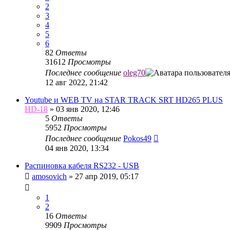
2
3
4
5
6
82
Ответы
31612
Просмотры
Последнее сообщение
oleg70
12 авг 2022, 21:42
Youtube и WEB TV на STAR TRACK SRT HD265 PLUS
HD-18
»
03 янв 2020, 12:46
5
Ответы
5952
Просмотры
Последнее сообщение
Pokos49
04 янв 2020, 13:34
Распиновка кабеля RS232 - USB
amosovich
»
27 апр 2019, 05:17
1
2
16
Ответы
9909
Просмотры