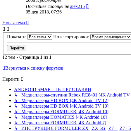
2068
Просмотры
Последнее сообщение
alex215
05 дек 2018, 07:36
Новая тема
Показать:
Поле сортировки:
12 тем • Страница
1
из
1
Вернуться к списку форумов
Перейти
ANDROID SMART ТВ-ПРИСТАВКИ
↳ Медиаплееры-спутник Rebox RE8401 [4K Android TV 
↳ Медиаплееры HD BOX [4K Android TV 12]
↳ Медиаплееры HD BOX [4K Android TV 10]
↳ Медиаплееры FORMULER [4K Android 10]
↳ Медиаплееры HOMATICS [4K Android 10]
↳ Медиаплееры FORMULER [4K Android 7]
↳ ИНСТРУКЦИЯ FORMULER ZX | ZX 5G | Z7+ | Z7+ 