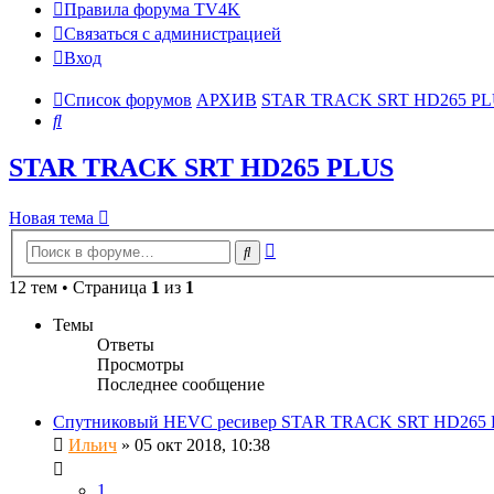
Правила форума TV4K
Связаться с администрацией
Вход
Список форумов
АРХИВ
STAR TRACK SRT HD265 P
Поиск
STAR TRACK SRT HD265 PLUS
Новая тема
Расширенный
Поиск
поиск
12 тем • Страница
1
из
1
Темы
Ответы
Просмотры
Последнее сообщение
Спутниковый HEVC ресивер STAR TRACK SRT HD265
Ильич
»
05 окт 2018, 10:38
1