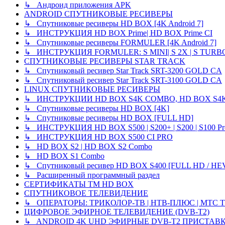
↳ Андроид приложения APK
ANDROID СПУТНИКОВЫЕ РЕСИВЕРЫ
↳ Спутниковые ресиверы HD BOX [4K Android 7]
↳ ИНСТРУКЦИЯ HD BOX Prime| HD BOX Prime CI
↳ Спутниковые ресиверы FORMULER [4K Android 7]
↳ ИНСТРУКЦИЯ FORMULER: S MINI| S 2X | S TURBO
СПУТНИКОВЫЕ РЕСИВЕРЫ STAR TRACK
↳ Спутниковый ресивер Star Track SRT-3200 GOLD CA
↳ Спутниковый ресивер Star Track SRT-3100 GOLD CA
LINUX СПУТНИКОВЫЕ РЕСИВЕРЫ
↳ ИНСТРУКЦИИ HD BOX S4K COMBO, HD BOX S4K
↳ Спутниковые ресиверы HD BOX [4K]
↳ Спутниковые ресиверы HD BOX [FULL HD]
↳ ИНСТРУКЦИЯ HD BOX S500 | S200+ | S200 | S100 Pro 
↳ ИНСТРУКЦИЯ HD BOX S500 CI PRO
↳ HD BOX S2 | HD BOX S2 Combo
↳ HD BOX S1 Combo
↳ Спутниковый ресивер HD BOX S400 [FULL HD / HE
↳ Расширенный программный раздел
СЕРТИФИКАТЫ TM HD BOX
СПУТНИКОВОЕ ТЕЛЕВИДЕНИЕ
↳ ОПЕРАТОРЫ: ТРИКОЛОР-ТВ | НТВ-ПЛЮС | МТС Т
ЦИФРОВОЕ ЭФИРНОЕ ТЕЛЕВИДЕНИЕ (DVB-T2)
↳ ANDROID 4K UHD ЭФИРНЫЕ DVB-T2 ПРИСТАВ